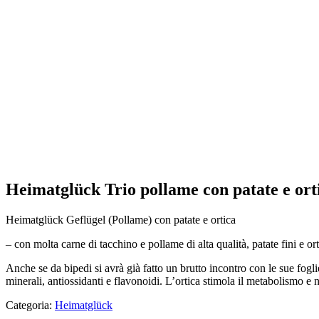
Equilibrio minerale
Heimatglück Trio pollame con patate e orti
Heimatglück Geflügel (Pollame) con patate e ortica
– con molta carne di tacchino e pollame di alta qualità, patate fini e or
Anche se da bipedi si avrà già fatto un brutto incontro con le sue fogl
minerali, antiossidanti e flavonoidi. L’ortica stimola il metabolismo e
Categoria:
Heimatglück