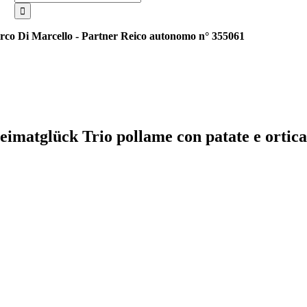
per:
rco Di Marcello - Partner Reico autonomo n° 355061
oglia
il catalogo prodotti
egli
i tuoi prodotti preferiti
chiedi
informazioni e una quotazione
eimatglück Trio pollame con patate e ortica