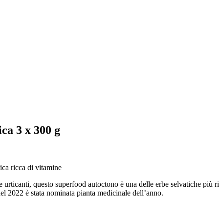
ca 3 x 300 g
tica ricca di vitamine
ie urticanti, questo superfood autoctono è una delle erbe selvatiche più r
 nel 2022 è stata nominata pianta medicinale dell’anno.