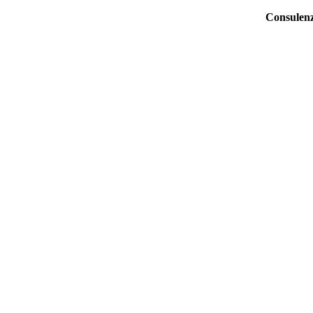
Salta
Consulen
al
contenuto