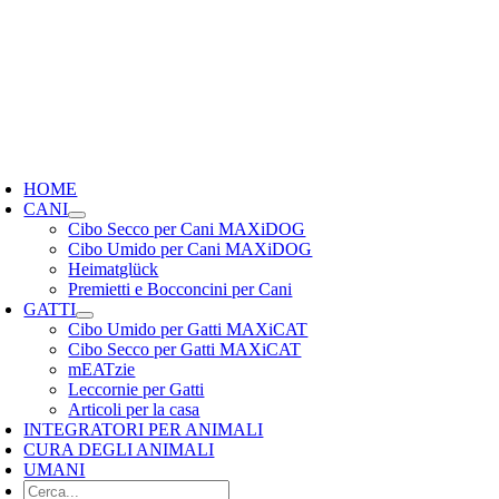
oggle
avigation
HOME
CANI
Cibo Secco per Cani MAXiDOG
Cibo Umido per Cani MAXiDOG
Heimatglück
Premietti e Bocconcini per Cani
GATTI
Cibo Umido per Gatti MAXiCAT
Cibo Secco per Gatti MAXiCAT
mEATzie
Leccornie per Gatti
Articoli per la casa
INTEGRATORI PER ANIMALI
CURA DEGLI ANIMALI
UMANI
Cerca