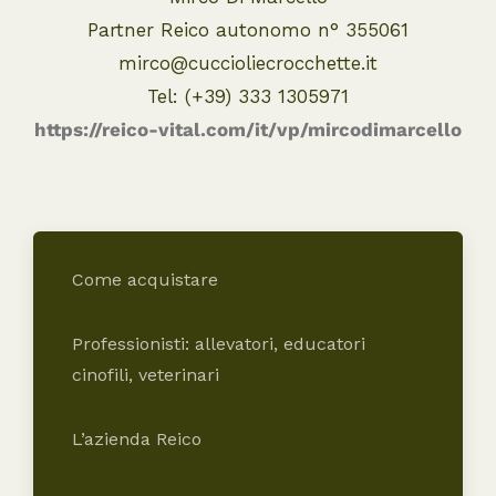
Partner Reico autonomo n° 355061
mirco@cuccioliecrocchette.it
Tel: (+39) 333 1305971
https://reico-vital.com/it/vp/mircodimarcello
Come acquistare
Professionisti: allevatori, educatori
cinofili, veterinari
L’azienda Reico