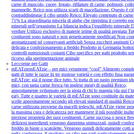
carne di muscolo, cuore, fegato, rifilature di carne, polmoni, collo
mammelle. Reico non utilizza scarti di macellazione. Questo è ci
contraddistingue il cibo umido Reico: Elevato contenuto di carne
71% La straordinaria miscela di alghe che ripristina il corretto equ
minerali nell’organismo La bilancia indica l’equilibrio minerale D
verdure Utilizzo esclusivo di materie prime di qualità pregiata Tutt
costituenti sono naturali e non geneticamente modificati Non con
aromatizzanti né conservanti artificiali Senza zuccheri aggiunti C
delicata e confezionamento a freddo Prodotto in Germania Sottop
controlli nutrizionali costanti Cibo specifico per gatti prodotto se
ricorso alla sperimentazione animale
Leccornie per Gatti
mEATzie
mEATzie – per mici veramente “cool” Alimento comple
gatti di tutte le razze In tre gustose varietà e con effetto fusa garan
mEATzie: già il nome dice tutto. Si tratta di un pasto premium id
mici, con tanta carne fresca (in inglese meat) di qualità Reico,
appositamente sviluppato per la gioia di chi lo mangia (da qui l’i
eat). Tutte e quattro le varietà di mEATzie sono costituite da mat
scelte appositamente secondo gli elevati standard di qualità Reic
carne utilizzata proviene da macelli tedeschi. mEATzie viene pro
la massima cura e delicatezza per mantenere il più possibile inalte
preziose proprietà dei suoi costituenti. Carne succosa o pesce fresc
deliziosi ingredienti vengono dapprima sminuzzati, quindi confez
freddo in buste o scatolette. Vengono quindi delicatamente cotti 
nella confezione. Il risultato: un cibo per gatti particolarmente gu