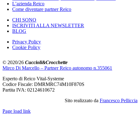
L’azienda Reico
Come diventare partner Reico
CHI SONO
ISCRIVITI ALLA NEWSLETTER
BLOG
Privacy Policy
Cookie Policy
© 2020/26
Cuccioli&Crocchette
Mirco Di Marcello – Partner Reico autonomo n.355061
Esperto di Reico Vital-Systeme
Codice Fiscale: DMRMRC74M10F870S
Partita IVA: 02124610672
Sito realizzato da
Francesco Pelliccia
Page load link
Torna
in
cima