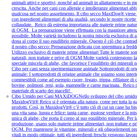
animali attivi e sportivi, nonché ad animali in allattamento e in pi
crescita. Anche per cani con allergie e intolleranze alimentari ab
qualcosa nel nostro assortimento. Il cibo secco MaxiDog® viene
con ingredienti alimentari di alta qualità, secondo le nostre ricett
collaudate. Reico dà estrema importanza alle materie prime natura
di OGM. La preparazione viene effettuata con la maggiore atten
possibile. Molte varietà includono la nostra miscela esclusiva di 
dona al corpo il suo equilibrio minerale. Questo è ciò che contra
il nostro cibo secco: Preparazione delicata con spremitura a fredd
Utilizzo esclusivo di materie prime alimentari Tutte le materie so
naturali, non trattate e prive di OGM Molte varietà contengono la
speciale miscela di alghe, che favorisce l’equilibrio dei minerali 
Cibo per cani senza sperimentazione animale Sottoprodotti di ori
animale: I sottoprodotti di origine animale che usiamo sono interi
commestibili come ad esempio cuore, fegato, trippa, rifilature di 
bovine, polmoni, reni, gola, mammelle e carne macinata. Reico 
materiale di scarto dei macelli!
Cibo Umido per Cani MAXiDOG
Nello sviluppo del cibo umido
MaxidogVit® Reico si è orientata alla natura, come per tutta la 
prodotti. Così, in MaxidogVit® c’è tutto ciò di cui un cane ha bi
una vita sana, lunga e felice: tanta carne, gustose verdure e la mis
unica di alghe, che porta il corpo al suo equilibrio minerale. Per l
produzione, usano solo materie prime alimentari, non trattate e pr
OGM. Per mantenere le vitamine, minerali e gli oligoelementi pre
vitali in modo ottimale, tutti gli ingredienti freschi vengono lavora