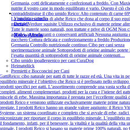
Germania, cotti delicatamente e confezionati a freddo. Con Max
nutrite il vostro cane in modo equilibrato e vario. Questo è ciò ch
contraddistingue il cibo umido Reico: Alto contenuto di carne 
Visualizza carrello
La miscela esclusiva di alghe Reico che dona al corpo il suo equi
Dettagli
minerale Verdure squisite Utilizzo esclusivo di materie prime alim
Tutte le materie sono naturali, non trattate e prive di OGM Non c
additivi, aromatizzanti o conservanti artificiali Nessuna aggiunta 
Reico Almin
zucchero Cottura delicata e confezionamento a freddo Produzion
Germania Controllo nutrizionale continuo Cibo per cani senza
sperimentazione animale Sottoprodotti di origine animale: potete 
l’esatta quantità di sottoprodotti di origine animale contenuti…
Cibo umido ipoallergenico per cani CuraDog
Heimatglück
Premietti e Bocconcini per Cani
Gatti
Reico: cibo naturale per gatti di tutte le razze ed età. Una vita in pe
equilibrio minerale è l’obiettivo che Reico si è prefissato nello sviluppo
prodotti specifici per gatti. L’assortimento comprende una vasta scelta d
completi, alimenti complementari, prodotti per la cura e l’igiene del gatt
miscele di erbe. Massima importanza è prestata per l’eccellente qualità 
prodotti Reico e vengono utilizzate esclusivamente materie prime natura
pregiate. I prodotti Reico hanno un grande valore aggiunto: il Reico Vit
Systeme, un sistema coordinato e completo che si avvale di erbe, radici
micronizzate per riportare il corpo in equilibrio minerale. L’equilibrio mi
il fondamento, infatti, per il benessere, la vitalità e la qualità della vita
animale. I prodotti Reico si basano su materie prime 100% naturali, n