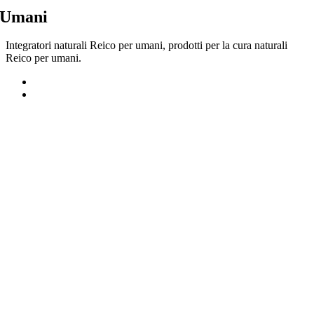
Salta
Umani
al
contenuto
Integratori naturali Reico per umani, prodotti per la cura naturali
Reico per umani.