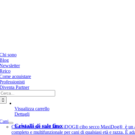
e
ation
Chi sono
Blog
Newsletter
Reico
Come acquistare
Professionisti
Diventa Partner
Cerca
per:
Visualizza carrello
Dettagli
e
ation
Cani
Cristalli di sale fino
Cibo Secco per Cani MAXiDOG
Il cibo secco MaxiDog® è un 
completo e multifunzionale per cani di qualsiasi età e razza. È ad