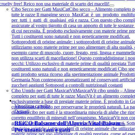
cruelty free! Reico non usa materiale di scarto dei macelli!
Cibo Secco per Gatti MaxiCat
Cibo secco – Alimento completo pe
tutte le razze Il mangime secco MaxiCat è un prodotto multif
per tutti i gatti di qualsiasi età e razza. Con questo cibo compl
assicurate al vostro tigrotto di casa un apporto di tutte le sostanze 
di cui necessita. È prodotto esclusivamente con materie prime pre
Tutti i costituenti sono naturali e non geneticamente modificati.
Sottoprodotti di origine animale: i sottoprodotti di origine animal
utilizziamo sono materie prime per uso alimentare di alta qualità
esempio carne di muscolo, cuore, fegato, reni, lingua e mammell
non utilizza scarti di macellazione! Questo contraddistingue i nost
secchi: Utilizzo esclusivo di materie prime di qualità pregiata Tutt
costituenti sono naturali e non geneticamente modificati Cibo spe
gatti prodotto senza ricorso alla sperimentazione animale Prodotti
Germania Non contengono aromatizzanti né conservanti artificia
zuccheri aggiunti Sottoposti a controlli nutrizionali costanti
Cibo Umido per Gatti MaxicatVit
MaxicatVit cibo umido – Alim
completo per gatti di tutte le razze MaxiVit è un alimento comple
esclusivamente a base di pregiate materie prime. È prodotto in G
Visualizza carrello
confezionato a freddo per preservarne le proprietà naturali. La par
Dettagli
di questo cibo per gatti è la straordinaria miscela di alghe che ripri
corretto equilibrio di minerali nell’organismo. MaxicatVit non co
REiCO Balsamo dell’Algovia Vital-Balsam –
aromatizzanti né conservanti ed è privo di zuccheri aggiunti. Sott
di origine animale: i sottoprodotti di origine animale che utilizzi
Per umani, cani e gatti
materie prime per uso alimentare di qualità pregiata, come ad es