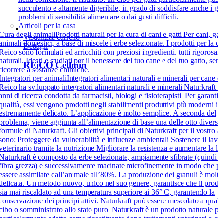
succulento e altamente digeribile, in grado di soddisfare anche i g
problemi di sensibilità alimentare o dai gusti difficili.
Articoli per la casa
Cura degli animali
Prodotti naturali per la cura di cani e gatti Per cani, gat
Visualizza carrello
animali domestici, a base di miscele i erbe selezionate. I prodotti per la 
Dettagli
Reico sono formulati ed arricchiti con preziosi ingredienti, tutti rigoros
naturali. Ideati e studiati per il benessere del tuo cane e del tuo gatto, s
REiCO Cellmin
ricorrere a sostanze chimiche.
Integratori per animali
Integratori alimentari naturali e minerali per cane 
Reico ha sviluppato integratori alimentari naturali e minerali Naturkraft 
anni di ricerca condotta da farmacisti, biologi e fisioterapisti. Per garanti
qualità, essi vengono prodotti negli stabilimenti produttivi più moderni
estremamente delicato. L’applicazione è molto semplice. A seconda del
problema, viene aggiunta all’alimentazione di base una delle otto divers
formule di Naturkraft. Gli obiettivi principali di Naturkraft per il vostro
sono: Proteggere da vulnerabilità e influenze ambientali Sostenere il lav
veterinario tramite la nutrizione Migliorare la resistenza e aumentare la 
Naturkraft è composto da erbe selezionate, ampiamente sfibrate (quind
fibra grezza) e successivamente macinate microfinemente in modo che
essere assimilate dall’animale all’80%. La produzione dei granuli è mol
delicata. Un metodo nuovo, unico nel suo genere, garantisce che il pro
sia mai riscaldato ad una temperatura superiore ai 36° C, garantendo la
conservazione dei principi attivi. Naturkraft può essere mescolato a qual
cibo o somministrato allo stato puro. Naturkraft è un prodotto naturale 