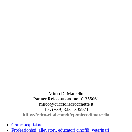
Mirco Di Marcello
Partner Reico autonomo n° 355061
mirco@cuccioliecrocchette.it
Tel: (+39) 333 1305971
https://reico-vital.com/it/vp/mircodimarcello
Come acquistare
Professionisti: allevatori, educatori cinofili, veterinari