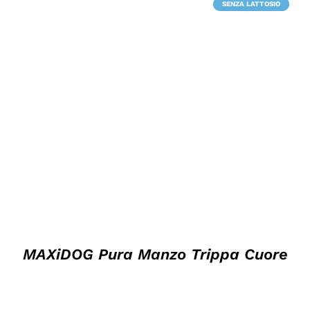
SENZA LATTOSIO
SENZA LATTOSIO
DETTAGLI
MAXiDOG Pura Manzo Trippa Cuore