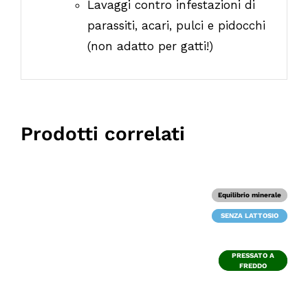
Lavaggi contro infestazioni di
parassiti, acari, pulci e pidocchi
(non adatto per gatti!)
Prodotti correlati
Equilibrio minerale
Equilibrio minerale
SENZA LATTOSIO
SENZA LATTOSIO
PRESSATO A
PRESSATO A
FREDDO
FREDDO
DETTAGLI