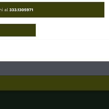
mi al
333.1305971