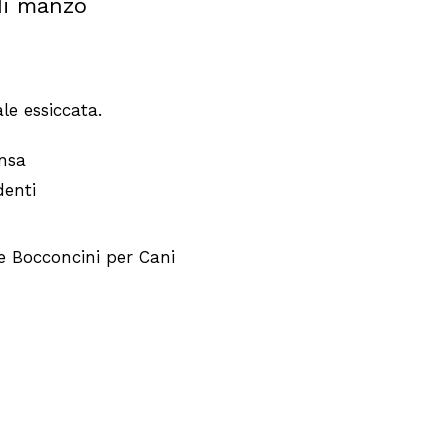
i manzo
le essiccata.
nsa
denti
 e Bocconcini per Cani