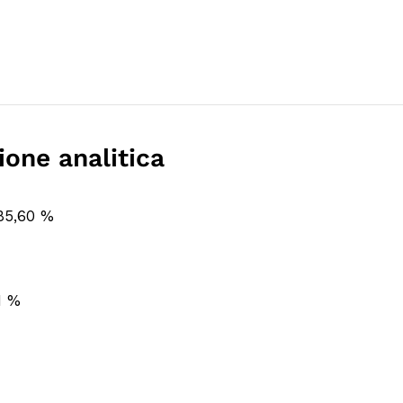
one analitica
 85,60 %
11 %