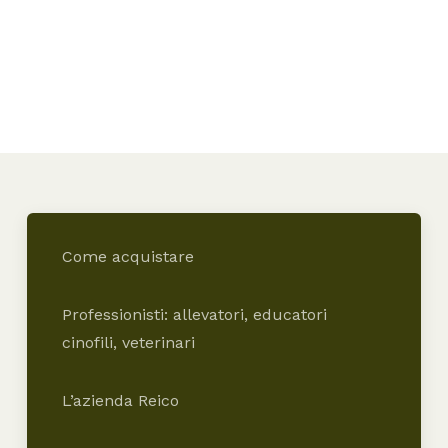
Come acquistare
Professionisti: allevatori, educatori
cinofili, veterinari
L’azienda Reico