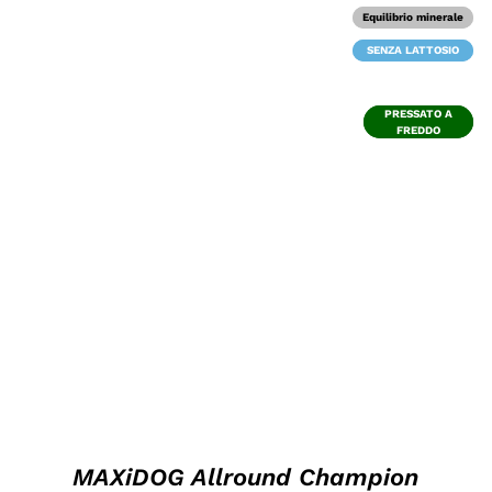
Equilibrio minerale
Equilibrio minerale
SENZA LATTOSIO
SENZA LATTOSIO
PRESSATO A
PRESSATO A
FREDDO
FREDDO
DETTAGLI
MAXiDOG Allround Champion