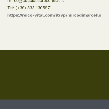
mirco@cuccioliecrocchette.it
Tel: (+39) 333 1305971
https://reico-vital.com/it/vp/mircodimarcello