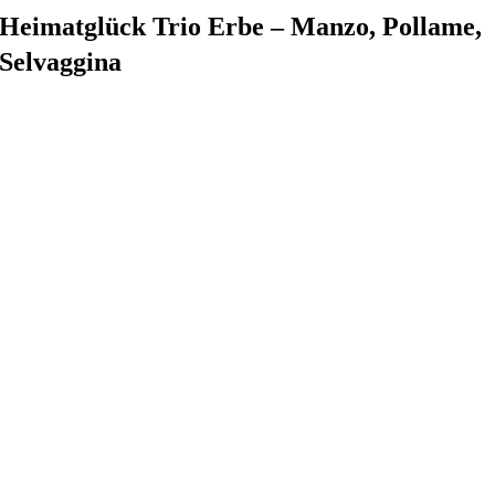
Salta
Heimatglück Trio Erbe – Manzo, Pollame,
al
Selvaggina
contenuto