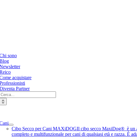
e
ation
Chi sono
Blog
Newsletter
Reico
Come acquistare
Professionisti
Diventa Partner
Cerca
per:
e
ation
Cani
Cibo Secco per Cani MAXiDOG
Il cibo secco MaxiDog® è un 
completo e multifunzionale per cani di qualsiasi età e razza. È ad