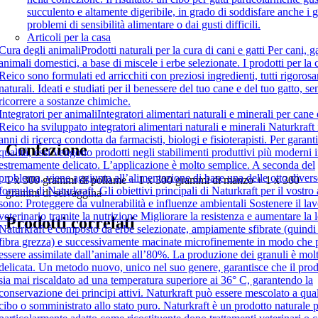
succulento e altamente digeribile, in grado di soddisfare anche i g
problemi di sensibilità alimentare o dai gusti difficili.
Articoli per la casa
Cura degli animali
Prodotti naturali per la cura di cani e gatti Per cani, gat
animali domestici, a base di miscele i erbe selezionate. I prodotti per la 
Reico sono formulati ed arricchiti con preziosi ingredienti, tutti rigoros
naturali. Ideati e studiati per il benessere del tuo cane e del tuo gatto, s
ricorrere a sostanze chimiche.
Integratori per animali
Integratori alimentari naturali e minerali per cane 
Reico ha sviluppato integratori alimentari naturali e minerali Naturkraft 
anni di ricerca condotta da farmacisti, biologi e fisioterapisti. Per garanti
Confezione
qualità, essi vengono prodotti negli stabilimenti produttivi più moderni
estremamente delicato. L’applicazione è molto semplice. A seconda del
problema, viene aggiunta all’alimentazione di base una delle otto divers
1 x 300 grammi di pollame + 1 x 300 grammi di manzo + 1 x 300
formule di Naturkraft. Gli obiettivi principali di Naturkraft per il vostro
grammi di selvaggina
sono: Proteggere da vulnerabilità e influenze ambientali Sostenere il lav
veterinario tramite la nutrizione Migliorare la resistenza e aumentare la 
Prodotti correlati
Naturkraft è composto da erbe selezionate, ampiamente sfibrate (quind
fibra grezza) e successivamente macinate microfinemente in modo che
essere assimilate dall’animale all’80%. La produzione dei granuli è mol
delicata. Un metodo nuovo, unico nel suo genere, garantisce che il pro
sia mai riscaldato ad una temperatura superiore ai 36° C, garantendo la
conservazione dei principi attivi. Naturkraft può essere mescolato a qual
cibo o somministrato allo stato puro. Naturkraft è un prodotto naturale 