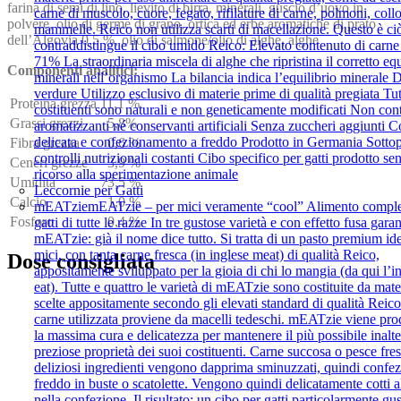
farina di semi di lino, lievito di birra, minerali, guscio d’uovo in
carne di muscolo, cuore, fegato, rifilature di carne, polmoni, collo
polvere, olio di germe di grano, ortica ed erbe aromatiche di prato
mammelle. Reico non utilizza scarti di macellazione. Questo è ci
dell’Algovia 0,5 %, olio di salmone/olio di alghe, alghe
contraddistingue il cibo umido Reico: Elevato contenuto di carne
71% La straordinaria miscela di alghe che ripristina il corretto equ
Componenti analitici:
minerali nell’organismo La bilancia indica l’equilibrio minerale D
verdure Utilizzo esclusivo di materie prime di qualità pregiata Tutt
Proteina grezza
11,1 %
costituenti sono naturali e non geneticamente modificati Non con
Grassi grezzi
5,8%
aromatizzanti né conservanti artificiali Senza zuccheri aggiunti C
delicata e confezionamento a freddo Prodotto in Germania Sottop
Fibra grezza
0,6 %
controlli nutrizionali costanti Cibo specifico per gatti prodotto se
Ceneri grezze
3,9 %
ricorso alla sperimentazione animale
Umidità
73,5 %
Leccornie per Gatti
Calcio
1,0 %
mEATzie
mEATzie – per mici veramente “cool” Alimento comple
Fosforo
0,4 %
gatti di tutte le razze In tre gustose varietà e con effetto fusa garan
mEATzie: già il nome dice tutto. Si tratta di un pasto premium id
mici, con tanta carne fresca (in inglese meat) di qualità Reico,
Dose consigliata
appositamente sviluppato per la gioia di chi lo mangia (da qui l’i
eat). Tutte e quattro le varietà di mEATzie sono costituite da mat
scelte appositamente secondo gli elevati standard di qualità Reic
carne utilizzata proviene da macelli tedeschi. mEATzie viene pro
la massima cura e delicatezza per mantenere il più possibile inalte
preziose proprietà dei suoi costituenti. Carne succosa o pesce fresc
deliziosi ingredienti vengono dapprima sminuzzati, quindi confez
freddo in buste o scatolette. Vengono quindi delicatamente cotti 
nella confezione. Il risultato: un cibo per gatti particolarmente gu