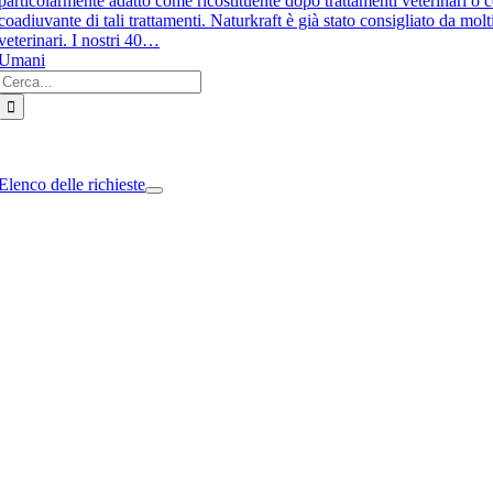
particolarmente adatto come ricostituente dopo trattamenti veterinari o
coadiuvante di tali trattamenti. Naturkraft è già stato consigliato da molt
veterinari. I nostri 40…
Umani
Cerca
per:
e
ation
Elenco delle richieste