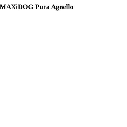
Salta
MAXiDOG Pura Agnello
al
contenuto