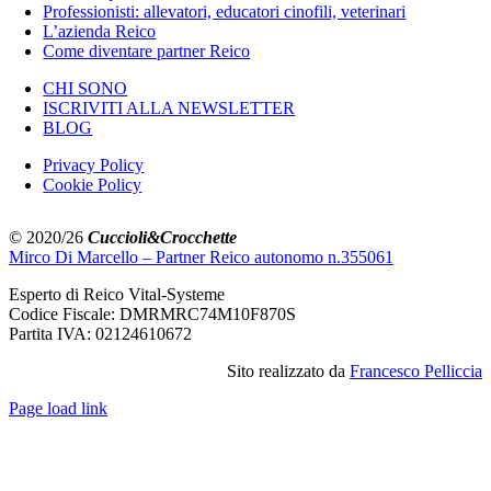
Professionisti: allevatori, educatori cinofili, veterinari
L’azienda Reico
Come diventare partner Reico
CHI SONO
ISCRIVITI ALLA NEWSLETTER
BLOG
Privacy Policy
Cookie Policy
© 2020/26
Cuccioli&Crocchette
Mirco Di Marcello – Partner Reico autonomo n.355061
Esperto di Reico Vital-Systeme
Codice Fiscale: DMRMRC74M10F870S
Partita IVA: 02124610672
Sito realizzato da
Francesco Pelliccia
Page load link
Torna
in
cima