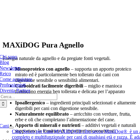
MAXiDOG Pura Agnello
e
ation
Chi sono
Energia naturale da agnello e da pregiate fonti vegetali.
Blog
Newsletter
Monoproteico con agnello
– supporta un apporto proteico
Reico
mirato ed è particolarmente ben tollerato dai cani con
Come acquistare
digestione sensibile o sensibilità alimentari.
Professionisti
Carboidrati facilmente digeribili
– miglio e manioca
Diventa Partner
forniscono energia ben tollerata e delicata per l’apparato
Cerca
digerente.
per:
Ipoallergenico
– ingredienti principali selezionati e altamente
digeribili per cani con digestione sensibile.
Naturalmente equilibrato
– arricchito con verdure, frutta,
e
erbe e oli che completano l’alimentazione del cane.
ation
Apporto di minerali e nutrienti
– additivi vegetali e naturali
Cani
supportano la fornitura di importanti micronutrienti.
Cibo Secco per Cani MAXiDOG
Il cibo secco MaxiDog® è un 
completo e multifunzionale per cani di qualsiasi età e razza. È ad