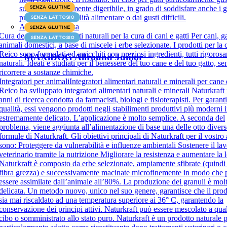
SENZA GLUTINE
succulento e altamente digeribile, in grado di soddisfare anche i g
problemi di sensibilità alimentare o dai gusti difficili.
SENZA LATTOSIO
Articoli per la casa
SENZA GLUTINE
Cura degli animali
Prodotti naturali per la cura di cani e gatti Per cani, gat
SENZA LATTOSIO
animali domestici, a base di miscele i erbe selezionate. I prodotti per la 
Reico sono formulati ed arricchiti con preziosi ingredienti, tutti rigoros
MAXiDOG Allround Junior
naturali. Ideati e studiati per il benessere del tuo cane e del tuo gatto, s
ricorrere a sostanze chimiche.
Integratori per animali
Integratori alimentari naturali e minerali per cane 
Reico ha sviluppato integratori alimentari naturali e minerali Naturkraft 
anni di ricerca condotta da farmacisti, biologi e fisioterapisti. Per garanti
qualità, essi vengono prodotti negli stabilimenti produttivi più moderni
estremamente delicato. L’applicazione è molto semplice. A seconda del
problema, viene aggiunta all’alimentazione di base una delle otto divers
formule di Naturkraft. Gli obiettivi principali di Naturkraft per il vostro
sono: Proteggere da vulnerabilità e influenze ambientali Sostenere il lav
veterinario tramite la nutrizione Migliorare la resistenza e aumentare la 
Naturkraft è composto da erbe selezionate, ampiamente sfibrate (quind
fibra grezza) e successivamente macinate microfinemente in modo che
essere assimilate dall’animale all’80%. La produzione dei granuli è mol
delicata. Un metodo nuovo, unico nel suo genere, garantisce che il pro
sia mai riscaldato ad una temperatura superiore ai 36° C, garantendo la
conservazione dei principi attivi. Naturkraft può essere mescolato a qual
cibo o somministrato allo stato puro. Naturkraft è un prodotto naturale 