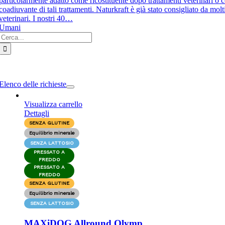
particolarmente adatto come ricostituente dopo trattamenti veterinari o
coadiuvante di tali trattamenti. Naturkraft è già stato consigliato da molt
veterinari. I nostri 40…
Umani
Cerca
per:
e
ation
Elenco delle richieste
Visualizza carrello
Dettagli
SENZA GLUTINE
Equilibrio minerale
SENZA LATTOSIO
PRESSATO A
FREDDO
PRESSATO A
FREDDO
SENZA GLUTINE
Equilibrio minerale
SENZA LATTOSIO
MAXiDOG Allround Olymp