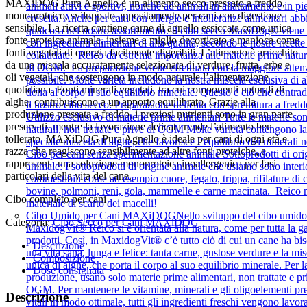
MAXiDOG Pura Agnello è un alimento secco pressato a freddo,
animali attivi e sportivi, nonché ad animali in allattamento e in pi
monoproteico, sviluppato appositamente per cani con digestione
crescita. Anche per cani con allergie e intolleranze alimentari ab
sensibile. La ricetta contiene carne di agnello essiccata come unica
qualcosa nel nostro assortimento. Il cibo secco MaxiDog® viene
fonte proteica animale, insieme a miglio decorticato e manioca come
con ingredienti alimentari di alta qualità, secondo le nostre ricett
fonti vegetali di energia facilmente digeribili. L’alimento è arricchito
collaudate. Reico dà estrema importanza alle materie prime natura
da una miscela accuratamente selezionata di verdure, frutta, erbe e
di OGM. La preparazione viene effettuata con la maggiore atten
oli vegetali, che sostengono in modo naturale l’alimentazione
possibile. Molte varietà includono la nostra miscela esclusiva di 
quotidiana. Fonti minerali vegetali, tra cui componenti naturali di
dona al corpo il suo equilibrio minerale. Questo è ciò che contra
alghe, contribuiscono a un apporto equilibrato. Grazie alla
il nostro cibo secco: Preparazione delicata con spremitura a fredd
produzione pressata a freddo, i preziosi nutrienti sono in gran parte
Utilizzo esclusivo di materie prime alimentari Tutte le materie so
preservati, mentre la lavorazione delicata rende l’alimento ben
naturali, non trattate e prive di OGM Molte varietà contengono la
tollerato. MAXiDOG Pura Agnello è ideale per cani di ogni età e
speciale miscela di alghe, che favorisce l’equilibrio dei minerali 
razza che reagiscono sensibilmente ad altre fonti proteiche, e
Cibo per cani senza sperimentazione animale Sottoprodotti di ori
rappresenta una soluzione monoproteica ipoallergenica per fasi
animale: I sottoprodotti di origine animale che usiamo sono interi
particolari della vita del cane.
commestibili come ad esempio cuore, fegato, trippa, rifilature di 
bovine, polmoni, reni, gola, mammelle e carne macinata. Reico 
Cibo completo per cani
materiale di scarto dei macelli!
Cibo Umido per Cani MAXiDOG
Nello sviluppo del cibo umido
Categoria:
Cibo Secco per Cani MAXiDOG
MaxidogVit® Reico si è orientata alla natura, come per tutta la 
prodotti. Così, in MaxidogVit® c’è tutto ciò di cui un cane ha bi
Descrizione
una vita sana, lunga e felice: tanta carne, gustose verdure e la mis
Composizione
unica di alghe, che porta il corpo al suo equilibrio minerale. Per l
Dose consigliata
produzione, usano solo materie prime alimentari, non trattate e pr
OGM. Per mantenere le vitamine, minerali e gli oligoelementi pre
Descrizione
vitali in modo ottimale, tutti gli ingredienti freschi vengono lavora