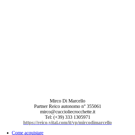
Mirco Di Marcello
Partner Reico autonomo n° 355061
mirco@cuccioliecrocchette.it
Tel: (+39) 333 1305971
https://reico-vital.com/it/vp/mircodimarcello
Come acquistare